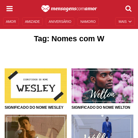
AMOR
AMIZADE
ANIVERSÁRIO
NAMORO
MAIS
SENTIMENTOS
LEGENDAS
DATAS ESPECIAIS
Tag: Nomes com W
UNIVERSO FEMININO
AUTOAJUDA
DESCULPAS
MENSAGENS E FRASES
MENSAGENS DE ANIVERSÁRIO
ENTRETENIMENTO
FAMOSOS
BÍBLIA
SIGNIFICADO DO NOME WESLEY
SIGNIFICADO DO NOME WELTON