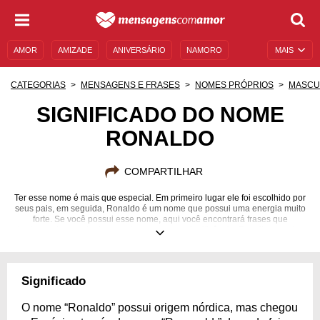
AMOR
AMIZADE
ANIVERSÁRIO
NAMORO
MAIS
SENTIMENTOS
LEGENDAS
DATAS ESPECIAIS
CATEGORIAS
MENSAGENS E FRASES
NOMES PRÓPRIOS
MASCU
UNIVERSO FEMININO
AUTOAJUDA
DESCULPAS
SIGNIFICADO DO NOME
RONALDO
MENSAGENS E FRASES
MENSAGENS DE ANIVERSÁRIO
ENTRETENIMENTO
FAMOSOS
BÍBLIA
COMPARTILHAR
Ter esse nome é mais que especial. Em primeiro lugar ele foi escolhido por
seus pais, em seguida, Ronaldo é um nome que possui uma energia muito
forte. Se você possui esse nome, aqui você encontrará frases que
traduzem boa parte do que ele carrega em significância. Permita-se notar
a beleza que é se chamar Ronaldo através de lindas mensagens. Se você
conhece alguém com esse nome, aproveite para motivar, inspirar e
demonstrar seu carinho. Deixe claro todo seu apreço e consideração por
um amigo, familiar ou amor que se chame Ronaldo. Mergulhe nessas
Significado
frases cheias de força e que retratam tão bem aqueles que se chamam
Ronaldo.
O nome “Ronaldo” possui origem nórdica, mas chegou