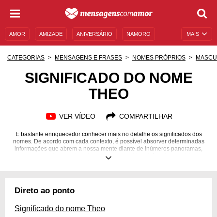
AMOR
AMIZADE
ANIVERSÁRIO
NAMORO
MAIS
SENTIMENTOS
LEGENDAS
DATAS ESPECIAIS
CATEGORIAS
MENSAGENS E FRASES
NOMES PRÓPRIOS
MASCU
UNIVERSO FEMININO
AUTOAJUDA
DESCULPAS
SIGNIFICADO DO NOME
THEO
MENSAGENS E FRASES
MENSAGENS DE ANIVERSÁRIO
ENTRETENIMENTO
FAMOSOS
BÍBLIA
VER VÍDEO
COMPARTILHAR
É bastante enriquecedor conhecer mais no detalhe os significados dos
nomes. De acordo com cada contexto, é possível absorver determinadas
informações que abrem a nossa mente diante de inúmeros panoramas,
nos quais aplicamos tudo isso em nossas vidas. Além disso, existem
curiosidades que nunca imaginamos, sendo que cada lição dessas
acrescenta infinitamente no repertório contido dentro de nós. É uma ótima
maneira de sair da zona de conforto, entender a origem de um nome, com
todas as suas particularidades e diferenciais ao seu redor. Ficou curioso?
Direto ao ponto
Saiba mais sobre o significado do nome Theo!
Significado do nome Theo