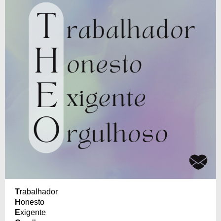
T
rabalhador
H
onesto
E
xigente