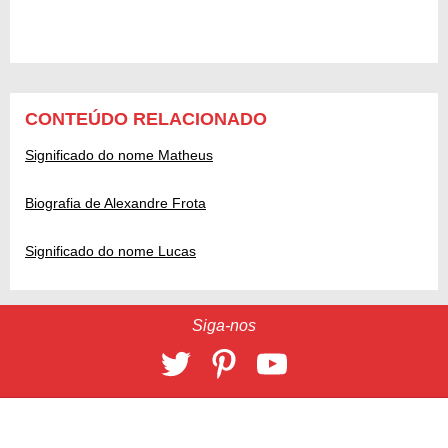
CONTEÚDO RELACIONADO
Significado do nome Matheus
Biografia de Alexandre Frota
Significado do nome Lucas
Siga-nos
30859
2026 © 9 Giga
CONTATO
/
ANUNCIE
Banco de imagens por
Depositphotos