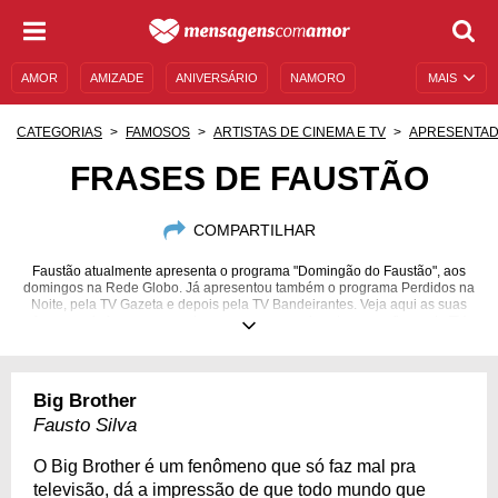
AMOR
AMIZADE
ANIVERSÁRIO
NAMORO
MAIS
SENTIMENTOS
LEGENDAS
DATAS ESPECIAIS
CATEGORIAS
FAMOSOS
ARTISTAS DE CINEMA E TV
APRESENTA
UNIVERSO FEMININO
AUTOAJUDA
DESCULPAS
FRASES DE FAUSTÃO
MENSAGENS E FRASES
MENSAGENS DE ANIVERSÁRIO
COMPARTILHAR
ENTRETENIMENTO
FAMOSOS
BÍBLIA
Faustão atualmente apresenta o programa "Domingão do Faustão", aos
domingos na Rede Globo. Já apresentou também o programa Perdidos na
Noite, pela TV Gazeta e depois pela TV Bandeirantes. Veja aqui as suas
frases mais famosas e conheça um pouco mais sobre essa figura da TV
brasileira!
02/05/1950
Big Brother
Fausto Silva
O Big Brother é um fenômeno que só faz mal pra
televisão, dá a impressão de que todo mundo que