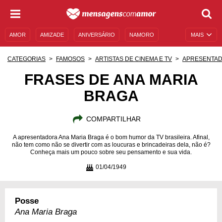
AMOR
AMIZADE
ANIVERSÁRIO
NAMORO
MAIS
SENTIMENTOS
LEGENDAS
DATAS ESPECIAIS
CATEGORIAS
FAMOSOS
ARTISTAS DE CINEMA E TV
APRESENTA
UNIVERSO FEMININO
AUTOAJUDA
DESCULPAS
FRASES DE ANA MARIA
BRAGA
MENSAGENS E FRASES
MENSAGENS DE ANIVERSÁRIO
ENTRETENIMENTO
FAMOSOS
BÍBLIA
COMPARTILHAR
A apresentadora Ana Maria Braga é o bom humor da TV brasileira. Afinal,
não tem como não se divertir com as loucuras e brincadeiras dela, não é?
Conheça mais um pouco sobre seu pensamento e sua vida.
01/04/1949
Posse
Ana Maria Braga