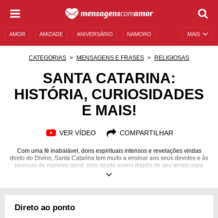
AMOR
AMIZADE
ANIVERSÁRIO
NAMORO
MAIS
SENTIMENTOS
LEGENDAS
DATAS ESPECIAIS
CATEGORIAS
MENSAGENS E FRASES
RELIGIOSAS
UNIVERSO FEMININO
AUTOAJUDA
DESCULPAS
SANTA CATARINA:
HISTÓRIA, CURIOSIDADES
MENSAGENS E FRASES
MENSAGENS DE ANIVERSÁRIO
E MAIS!
ENTRETENIMENTO
FAMOSOS
BÍBLIA
VER VÍDEO
COMPARTILHAR
Com uma fé inabalável, dons espirituais intensos e revelações vindas
direto do Divino, Santa Catarina tem muito a ensinar aos seus devotos e às
pessoas de maneira geral, pois desde jovem dispôs de seu tempo para
cumprir o propósito com muita sabedoria e servir aos pobres com amor.
Conheça mais sobre a vida, religião, milagres, curiosidades, história e
orações dessa influente Santa.
Direto ao ponto