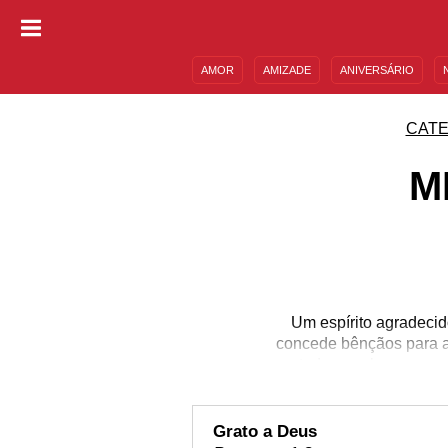
AMOR
AMIZADE
ANIVERSÁRIO
DESCULPAS
MENSAGENS E FRASES
CATE
M
Um espírito agradecid
concede bênçãos para a
todo aquele que agr
mesmo pelas pequenas g
vários benefícios fí
felicidade, uma atitude
Grato a Deus