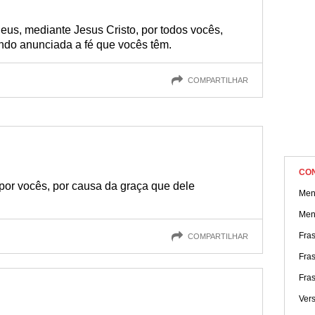
de agradecimento e demonstre toda a sua gratidão.
eus, mediante Jesus Cristo, por todos vocês,
ndo anunciada a fé que vocês têm.
COMPARTILHAR
CO
or vocês, por causa da graça que dele
Men
Men
Fras
COMPARTILHAR
Fras
Fra
Ver