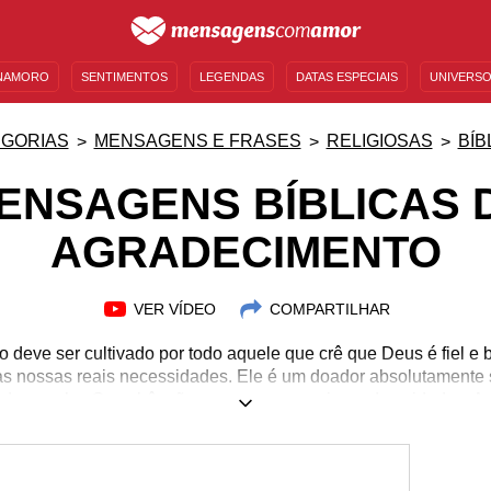
NAMORO
SENTIMENTOS
LEGENDAS
DATAS ESPECIAIS
UNIVERSO
MENSAGENS DE ANIVERSÁRIO
ENTRETENIMENTO
FAMOSOS
BÍBLIA
GORIAS
MENSAGENS E FRASES
RELIGIOSAS
BÍB
ENSAGENS BÍBLICAS 
AGRADECIMENTO
VER VÍDEO
COMPARTILHAR
o deve ser cultivado por todo aquele que crê que Deus é fiel e 
s nossas reais necessidades. Ele é um doador absolutamente s
adece pelas Suas bênçãos, mesmo em meio a adversidades. Ag
raças, pelo que se é, por tudo o que se tem e pelas pessoas
sicos, mentais, emocionais e espirituais comprovados cientifica
 positiva diante da vida e a aproximação das pessoas. Encontre