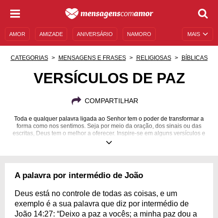
AMOR
AMIZADE
ANIVERSÁRIO
NAMORO
MAIS
SENTIMENTOS
LEGENDAS
DATAS ESPECIAIS
CATEGORIAS
MENSAGENS E FRASES
RELIGIOSAS
BÍBLICAS
UNIVERSO FEMININO
AUTOAJUDA
DESCULPAS
VERSÍCULOS DE PAZ
MENSAGENS E FRASES
MENSAGENS DE ANIVERSÁRIO
COMPARTILHAR
ENTRETENIMENTO
FAMOSOS
BÍBLIA
Toda e qualquer palavra ligada ao Senhor tem o poder de transformar a
forma como nos sentimos. Seja por meio da oração, dos sinais ou das
escritas, Deus tem o melhor a oferecer. Inspire-se em alguns versículos e
encontre a paz necessária para o seu coração!
A palavra por intermédio de João
Deus está no controle de todas as coisas, e um
exemplo é a sua palavra que diz por intermédio de
João 14:27: “Deixo a paz a vocês; a minha paz dou a