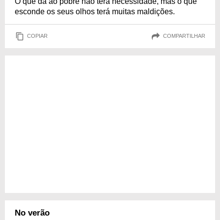
O que dá ao pobre não terá necessidade, mas o que
esconde os seus olhos terá muitas maldições.
COPIAR
COMPARTILHAR
No verão