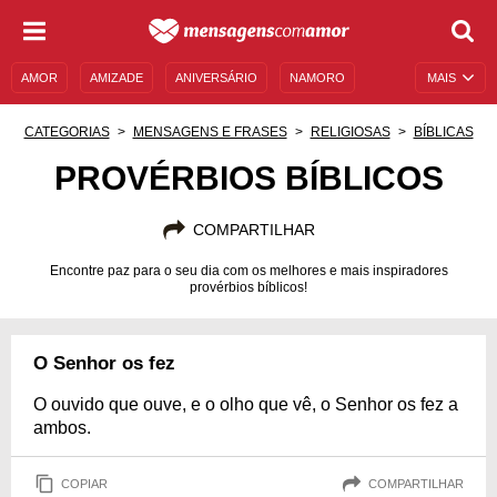
AMOR
AMIZADE
ANIVERSÁRIO
NAMORO
MAIS
SENTIMENTOS
LEGENDAS
DATAS ESPECIAIS
CATEGORIAS
MENSAGENS E FRASES
RELIGIOSAS
BÍBLICAS
UNIVERSO FEMININO
AUTOAJUDA
DESCULPAS
PROVÉRBIOS BÍBLICOS
MENSAGENS E FRASES
MENSAGENS DE ANIVERSÁRIO
COMPARTILHAR
ENTRETENIMENTO
FAMOSOS
BÍBLIA
Encontre paz para o seu dia com os melhores e mais inspiradores
provérbios bíblicos!
O Senhor os fez
O ouvido que ouve, e o olho que vê, o Senhor os fez a
ambos.
COPIAR
COMPARTILHAR