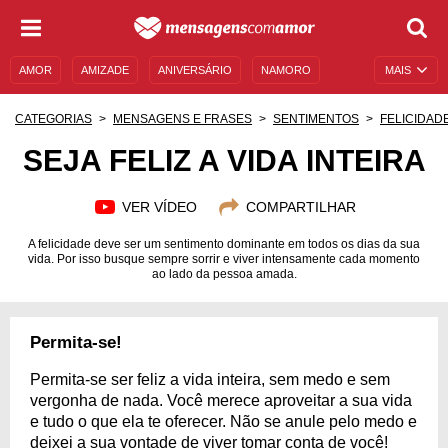
AMOR
AMIZADE
ANIVERSÁRIO
NAMORO
MAIS
SENTIMENTOS
LEGENDAS
DATAS ESPECIAIS
CATEGORIAS
MENSAGENS E FRASES
SENTIMENTOS
FELICIDAD
UNIVERSO FEMININO
AUTOAJUDA
DESCULPAS
SEJA FELIZ A VIDA INTEIRA
MENSAGENS E FRASES
MENSAGENS DE ANIVERSÁRIO
VER VÍDEO
COMPARTILHAR
ENTRETENIMENTO
FAMOSOS
BÍBLIA
A felicidade deve ser um sentimento dominante em todos os dias da sua
vida. Por isso busque sempre sorrir e viver intensamente cada momento
ao lado da pessoa amada.
Permita-se!
Permita-se ser feliz a vida inteira, sem medo e sem
vergonha de nada. Você merece aproveitar a sua vida
e tudo o que ela te oferecer. Não se anule pelo medo e
deixei a sua vontade de viver tomar conta de você!