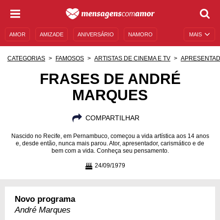
AMOR
AMIZADE
ANIVERSÁRIO
NAMORO
MAIS
SENTIMENTOS
LEGENDAS
DATAS ESPECIAIS
CATEGORIAS
FAMOSOS
ARTISTAS DE CINEMA E TV
APRESENTA
UNIVERSO FEMININO
AUTOAJUDA
DESCULPAS
FRASES DE ANDRÉ
MARQUES
MENSAGENS E FRASES
MENSAGENS DE ANIVERSÁRIO
ENTRETENIMENTO
FAMOSOS
BÍBLIA
COMPARTILHAR
Nascido no Recife, em Pernambuco, começou a vida artística aos 14 anos
e, desde então, nunca mais parou. Ator, apresentador, carismático e de
bem com a vida. Conheça seu pensamento.
24/09/1979
Novo programa
André Marques