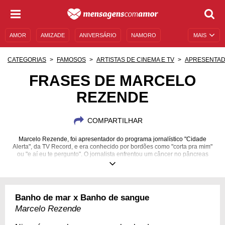
AMOR
AMIZADE
ANIVERSÁRIO
NAMORO
MAIS
SENTIMENTOS
LEGENDAS
DATAS ESPECIAIS
CATEGORIAS
FAMOSOS
ARTISTAS DE CINEMA E TV
APRESENTA
UNIVERSO FEMININO
AUTOAJUDA
DESCULPAS
FRASES DE MARCELO
REZENDE
MENSAGENS E FRASES
MENSAGENS DE ANIVERSÁRIO
ENTRETENIMENTO
FAMOSOS
BÍBLIA
COMPARTILHAR
Marcelo Rezende, foi apresentador do programa jornalístico "Cidade
Alerta", da TV Record, e era conhecido por bordões como "corta pra mim"
ou "e aí eu te pergunto". O jornalista enfrentou um câncer no pâncreas
antes de sua morte, sempre demonstrando muita força. Venha conhecer
mais sobre esse ícone!
12/11/1951
16/09/2017
Banho de mar x Banho de sangue
Marcelo Rezende