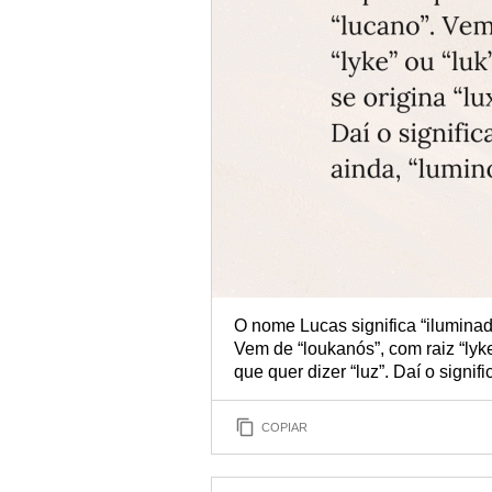
O nome Lucas significa “iluminad
Vem de “loukanós”, com raiz “lyke
que quer dizer “luz”. Daí o signif
COPIAR