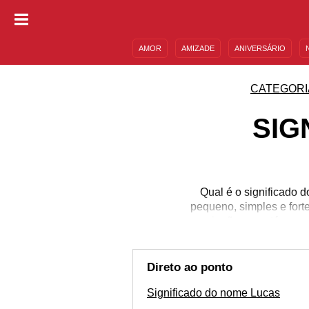
AMOR
AMIZADE
ANIVERSÁRIO
DESCULPAS
MENSAGENS E FRASES
CATEGORI
SIG
Qual é o significado 
pequeno, simples e fort
ou irmãs — e até mesm
nome Lucas, sua o
personalidade, a n
popularidade no Brasil,
Direto ao ponto
Significado do nome Lucas