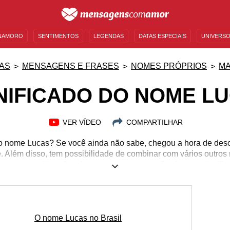
NAMORO
SENTIMENTOS
LEGENDAS
DATAS ESPECIAIS
UNIVERSO
MENSAGENS DE ANIVERSÁRIO
ENTRETENIMENTO
FAMOSOS
BÍBLIA
AS
MENSAGENS E FRASES
NOMES PRÓPRIOS
MA
NIFICADO DO NOME L
VER VÍDEO
COMPARTILHAR
do nome Lucas? Se você ainda não sabe, chegou a hora de des
e. Além disso, tem possibilidade de combinar com vários outros
o para combinações de nomes compostos. Conheça o significa
rigem e veja frases com declarações para quem tem esse nome
umerologia por trás do nome, famosos que foram batizados co
 como ele é usado em outros idiomas e muito mais. Continue le
significado do nome Lucas.
O nome Lucas no Brasil