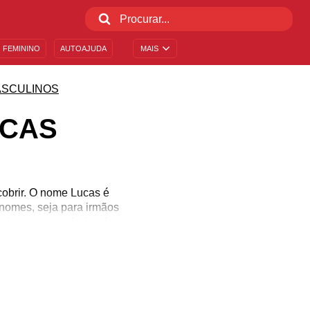
 FEMININO
AUTOAJUDA
MAIS
SCULINOS
UCAS
cobrir. O nome Lucas é
 nomes, seja para irmãos
do, as curiosidades do
. Entenda como é a
m o nome Lucas, sua
ndo e saiba mais sobre o