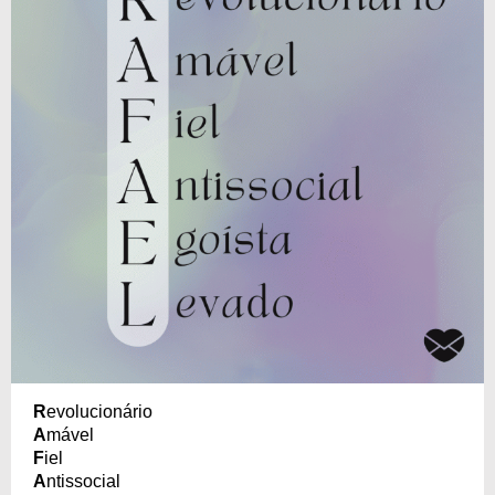
R
evolucionário
A
mável
F
iel
A
ntissocial