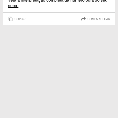
Veja a interpretação completa da numerologia do seu
nome
COPIAR
COMPARTILHAR