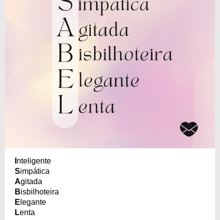
I
nteligente
S
impática
A
gitada
B
isbilhoteira
E
legante
L
enta