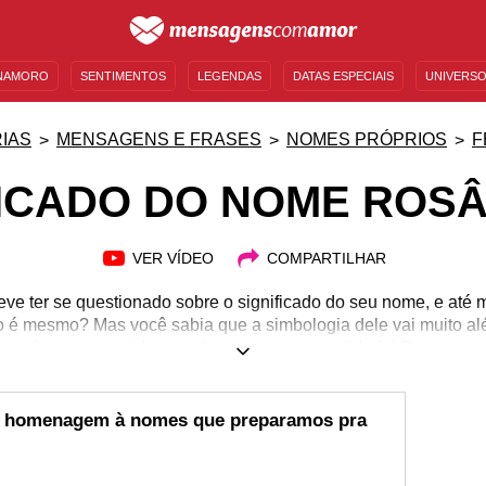
NAMORO
SENTIMENTOS
LEGENDAS
DATAS ESPECIAIS
UNIVERSO
MENSAGENS DE ANIVERSÁRIO
ENTRETENIMENTO
FAMOSOS
BÍBLIA
IAS
MENSAGENS E FRASES
NOMES PRÓPRIOS
F
FICADO DO NOME ROS
VER VÍDEO
COMPARTILHAR
eve ter se questionado sobre o significado do seu nome, e at
não é mesmo? Mas você sabia que a simbologia dele vai muito 
 sobre nossas vidas e sobre nossa personalidade! Por ter uma
mundo e os seus dons, muitas das melhores qualidades que pode
ome é escolhido por nossos pais. Principalmente no caso de 
uma das mais belas flores deste mundo. Confira trechos que 
em homenagem à nomes que preparamos pra
é Rosângela e surpreenda-se!