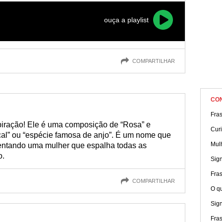
ouça a playlist
COMPARTILHAR
CO
Fras
iração! Ele é uma composição de “Rosa” e
Cur
lical” ou “espécie famosa de anjo”. É um nome que
Mul
entando uma mulher que espalha todas as
o.
Sig
Fra
COMPARTILHAR
O q
Sig
Fras