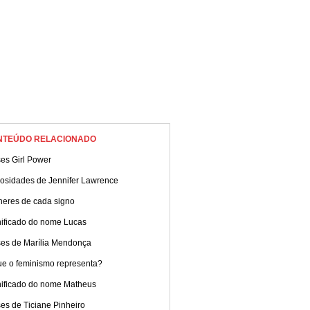
NTEÚDO RELACIONADO
es Girl Power
iosidades de Jennifer Lawrence
heres de cada signo
nificado do nome Lucas
ses de Marília Mendonça
ue o feminismo representa?
nificado do nome Matheus
es de Ticiane Pinheiro