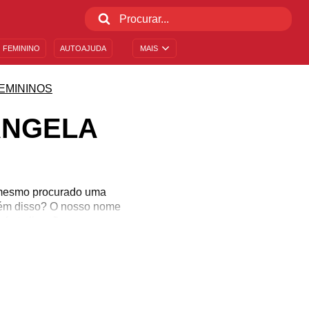
 FEMININO
AUTOAJUDA
MAIS
EMININOS
ÂNGELA
é mesmo procurado uma
além disso? O nosso nome
 forte ligação com a
mos ter são atribuídas a
Rosângela, que carrega o
representam a mulher que