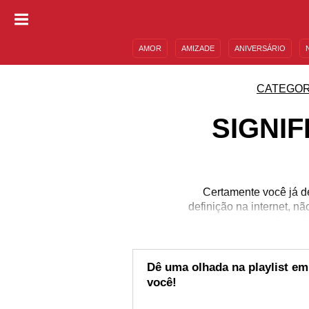
AMOR
AMIZADE
ANIVERSÁRIO
DESCULPAS
MENSAGENS E FRASES
CATEGOR
SIGNI
Certamente você já d
definição na internet, 
tem um grande poder
espiritualidade, com o 
nós assim que o nosso n
nome e a delicadeza de 
Dê uma olhada na playlist 
você!