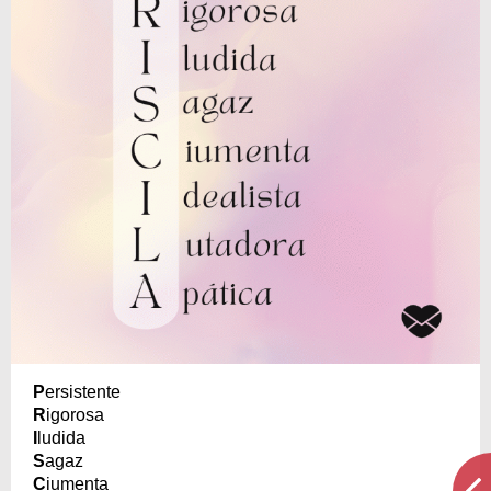
P
ersistente
R
igorosa
I
ludida
S
agaz
C
iumenta