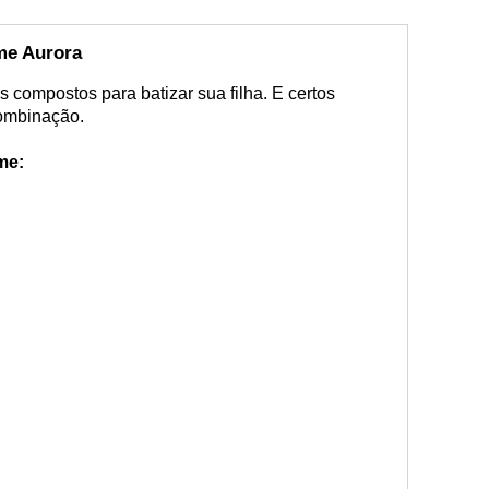
e Aurora
 compostos para batizar sua filha. E certos
combinação.
me: