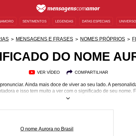
NAMORO
SENTIMENTOS
LEGENDAS
DATAS ESPECIAIS
UNIVERSO
MENSAGENS DE ANIVERSÁRIO
ENTRETENIMENTO
FAMOSOS
BÍBLIA
IAS
MENSAGENS E FRASES
NOMES PRÓPRIOS
F
IFICADO DO NOME A
VER VÍDEO
COMPARTILHAR
ronunciar. Ainda mais doce de viver ao seu lado. A personal
ntadora e isso tem muito a ver com o significado de seu nome.
oram nomeadas como Aurora, carregando o legado de um simbo
mos e saiba mais sobre o significado do nome Aurora! Por su
 ser combinado com outros, sejam eles femininos ou masculi
ssantes. Quer saber mais? Explore o conteúdo que preparamos 
significado do nome Aurora!
O nome Aurora no Brasil