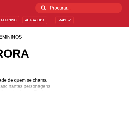
 FEMININO
AUTOAJUDA
MAIS
EMININOS
URORA
idade de quem se chama
 Fascinantes personagens
lismo luminoso. Explore
a beleza descomplicada,
nos. E carrega algumas
e saiba mais sobre o