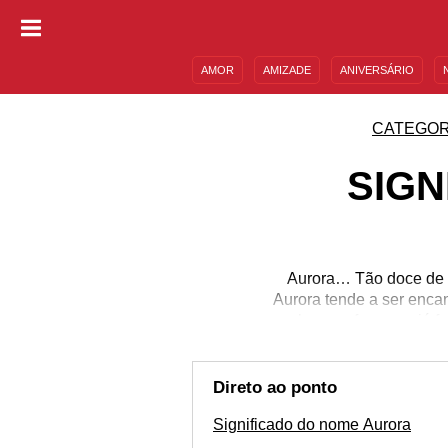
AMOR
AMIZADE
ANIVERSÁRIO
DESCULPAS
MENSAGENS E FRASES
CATEGOR
SIGN
Aurora… Tão doce de p
Aurora tende a ser enca
e algumas famosas já f
o conteúdo que prepara
esse nome também pode
curiosidades intere
Direto ao ponto
Significado do nome Aurora