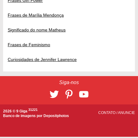
Frases Girl Power
Frases de Marília Mendonça
Significado do nome Matheus
Frases de Feminismo
Curiosidades de Jennifer Lawrence
Siga-nos
31221
2026 © 9 Giga
CONTATO
/
ANUNCIE
Banco de imagens por
Depositphotos