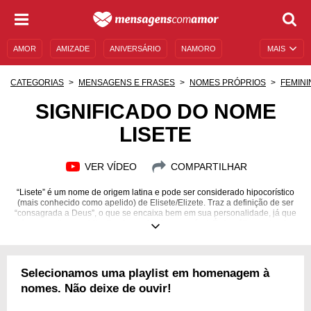
AMOR
AMIZADE
ANIVERSÁRIO
NAMORO
MAIS
SENTIMENTOS
LEGENDAS
DATAS ESPECIAIS
CATEGORIAS
MENSAGENS E FRASES
NOMES PRÓPRIOS
FEMINI
UNIVERSO FEMININO
AUTOAJUDA
DESCULPAS
SIGNIFICADO DO NOME
LISETE
MENSAGENS E FRASES
MENSAGENS DE ANIVERSÁRIO
ENTRETENIMENTO
FAMOSOS
BÍBLIA
VER VÍDEO
COMPARTILHAR
“Lisete” é um nome de origem latina e pode ser considerado hipocorístico
(mais conhecido como apelido) de Elisete/Elizete. Traz a definição de ser
“consagrada a Deus”, o que se encaixa bem em sua personalidade, já que
é uma mulher espiritualizada, profunda e sensível. É simpática, esbanja
alegria por onde passa e se considera uma pessoa conservadora, que não
abre mão dos seus ideais e do romantismo à moda antiga. Tem o
admirável dom de encorajar, orientar e dar conselhos às pessoas, sempre
enfatizando o lado positivo da situação. Entretanto é exigente, crítica,
Selecionamos uma playlist em homenagem à
reclusa e, apesar de estar envolta de pessoas, solitária. Ficou curioso(a)
para saber mais sobre ela? Descubra em frases de Lisete.
nomes. Não deixe de ouvir!