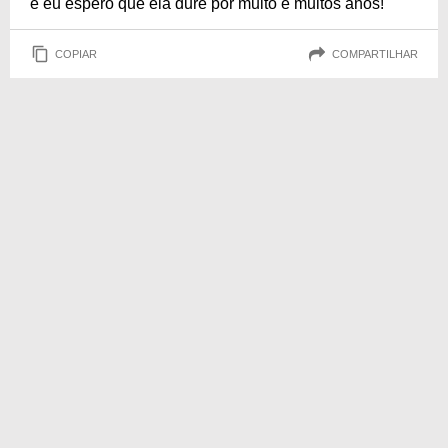
e eu espero que ela dure por muito e muitos anos!
COPIAR
COMPARTILHAR