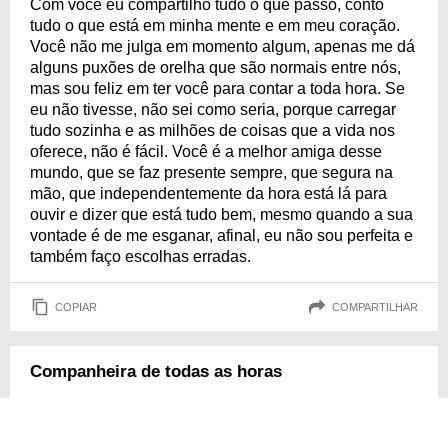
Com você eu compartilho tudo o que passo, conto
tudo o que está em minha mente e em meu coração.
Você não me julga em momento algum, apenas me dá
alguns puxões de orelha que são normais entre nós,
mas sou feliz em ter você para contar a toda hora. Se
eu não tivesse, não sei como seria, porque carregar
tudo sozinha e as milhões de coisas que a vida nos
oferece, não é fácil. Você é a melhor amiga desse
mundo, que se faz presente sempre, que segura na
mão, que independentemente da hora está lá para
ouvir e dizer que está tudo bem, mesmo quando a sua
vontade é de me esganar, afinal, eu não sou perfeita e
também faço escolhas erradas.
COPIAR
COMPARTILHAR
Companheira de todas as horas
Se tem alguém que é minha base, minha risada e meu
ombro amigo, é você. Nos dias difíceis, você está lá;