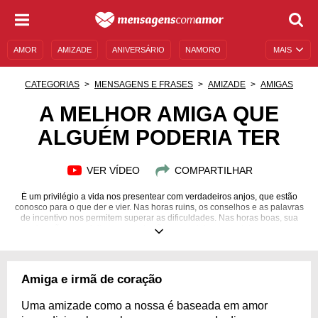
AMOR
AMIZADE
ANIVERSÁRIO
NAMORO
MAIS
SENTIMENTOS
LEGENDAS
DATAS ESPECIAIS
CATEGORIAS
MENSAGENS E FRASES
AMIZADE
AMIGAS
UNIVERSO FEMININO
AUTOAJUDA
DESCULPAS
A MELHOR AMIGA QUE
ALGUÉM PODERIA TER
MENSAGENS E FRASES
MENSAGENS DE ANIVERSÁRIO
ENTRETENIMENTO
FAMOSOS
BÍBLIA
VER VÍDEO
COMPARTILHAR
É um privilégio a vida nos presentear com verdadeiros anjos, que estão
conosco para o que der e vier. Nas horas ruins, os conselhos e as palavras
de incentivo nos permitem superar as dificuldades. Nas horas boas, sua
animação e seu jeito engraçado são essenciais para celebrarmos as
conquistas da melhor forma. Você é considerada uma verdadeira irmã, já
que a parceria que temos durará enquanto estivermos neste mundo em
que vivemos. Saiba que a sua companhia é algo que valorizo demais, e a
sua importância é imensurável no meu cotidiano. Saiba as razões que
Amiga e irmã de coração
explicam a melhor amiga que alguém poderia ter!
Uma amizade como a nossa é baseada em amor