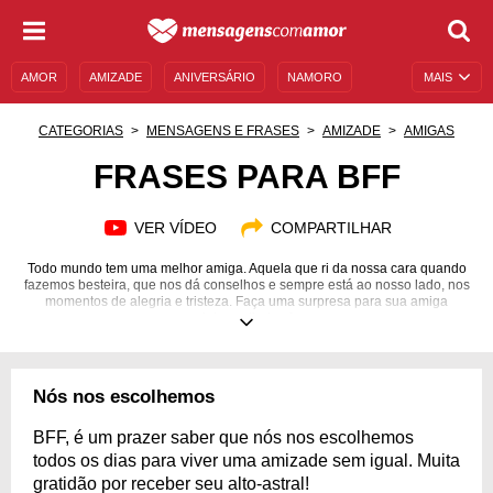
AMOR
AMIZADE
ANIVERSÁRIO
NAMORO
MAIS
SENTIMENTOS
LEGENDAS
DATAS ESPECIAIS
CATEGORIAS
MENSAGENS E FRASES
AMIZADE
AMIGAS
UNIVERSO FEMININO
AUTOAJUDA
DESCULPAS
FRASES PARA BFF
MENSAGENS E FRASES
MENSAGENS DE ANIVERSÁRIO
VER VÍDEO
COMPARTILHAR
ENTRETENIMENTO
FAMOSOS
BÍBLIA
Todo mundo tem uma melhor amiga. Aquela que ri da nossa cara quando
fazemos besteira, que nos dá conselhos e sempre está ao nosso lado, nos
momentos de alegria e tristeza. Faça uma surpresa para sua amiga
especial com lindas frases.
Nós nos escolhemos
BFF, é um prazer saber que nós nos escolhemos
todos os dias para viver uma amizade sem igual. Muita
gratidão por receber seu alto-astral!