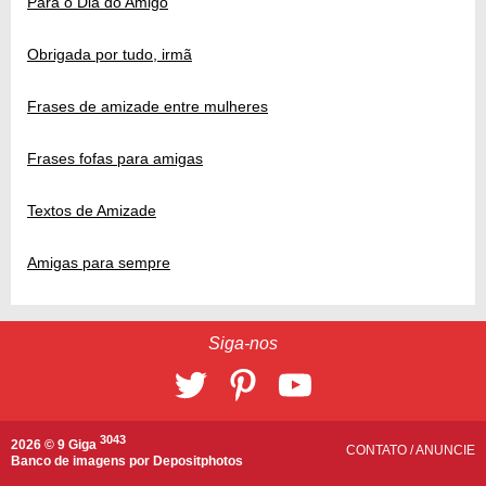
Para o Dia do Amigo
Obrigada por tudo, irmã
Frases de amizade entre mulheres
Frases fofas para amigas
Textos de Amizade
Amigas para sempre
Siga-nos
3043
2026 © 9 Giga
CONTATO
/
ANUNCIE
Banco de imagens por
Depositphotos