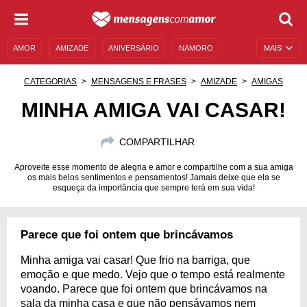
AMOR
AMIZADE
ANIVERSÁRIO
NAMORO
MAIS
SENTIMENTOS
LEGENDAS
DATAS ESPECIAIS
CATEGORIAS
MENSAGENS E FRASES
AMIZADE
AMIGAS
UNIVERSO FEMININO
AUTOAJUDA
DESCULPAS
MINHA AMIGA VAI CASAR!
MENSAGENS E FRASES
MENSAGENS DE ANIVERSÁRIO
COMPARTILHAR
ENTRETENIMENTO
FAMOSOS
BÍBLIA
Aproveite esse momento de alegria e amor e compartilhe com a sua amiga
os mais belos sentimentos e pensamentos! Jamais deixe que ela se
esqueça da importância que sempre terá em sua vida!
Parece que foi ontem que brincávamos
Minha amiga vai casar! Que frio na barriga, que
emoção e que medo. Vejo que o tempo está realmente
voando. Parece que foi ontem que brincávamos na
sala da minha casa e que não pensávamos nem