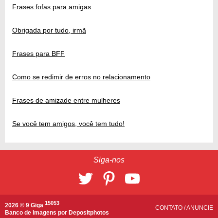
Frases fofas para amigas
Obrigada por tudo, irmã
Frases para BFF
Como se redimir de erros no relacionamento
Frases de amizade entre mulheres
Se você tem amigos, você tem tudo!
Siga-nos
15053
2026 © 9 Giga
CONTATO
/
ANUNCIE
Banco de imagens por
Depositphotos