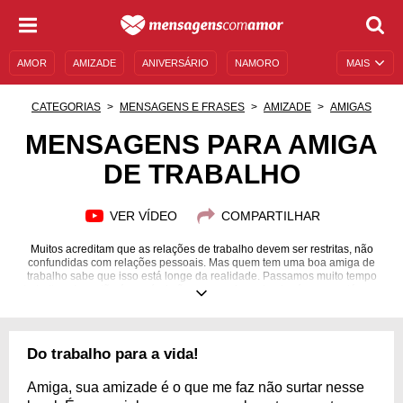
AMOR
AMIZADE
ANIVERSÁRIO
NAMORO
MAIS
SENTIMENTOS
LEGENDAS
DATAS ESPECIAIS
CATEGORIAS
MENSAGENS E FRASES
AMIZADE
AMIGAS
UNIVERSO FEMININO
AUTOAJUDA
DESCULPAS
MENSAGENS PARA AMIGA
DE TRABALHO
MENSAGENS E FRASES
MENSAGENS DE ANIVERSÁRIO
ENTRETENIMENTO
FAMOSOS
BÍBLIA
VER VÍDEO
COMPARTILHAR
Muitos acreditam que as relações de trabalho devem ser restritas, não
confundidas com relações pessoais. Mas quem tem uma boa amiga de
trabalho sabe que isso está longe da realidade. Passamos muito tempo
trabalhando, então é possível não se aproximar de alguém que está com
você todos os dias e pela maior parte do tempo? Essas amizades têm, sim,
muito valor. Ela a entende e tem toda a sua confiança. Afinal vocês são
amigas no trabalho e na vida. E cá entre nós: o nosso trabalho seria muito
mais cansativo sem a companhia de uma amiga, não é mesmo? Por isso a
Do trabalho para a vida!
homenageie com estas lindas mensagens para amiga de trabalho!
Amiga, sua amizade é o que me faz não surtar nesse