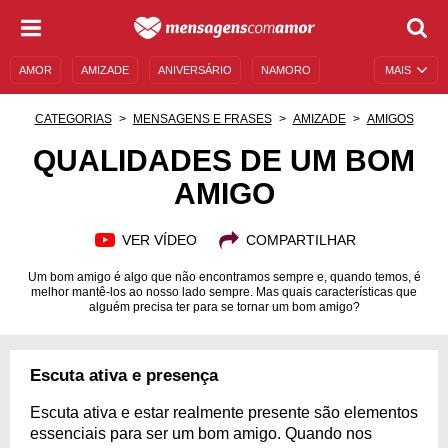
AMOR
AMIZADE
ANIVERSÁRIO
NAMORO
MAIS
SENTIMENTOS
LEGENDAS
DATAS ESPECIAIS
CATEGORIAS
MENSAGENS E FRASES
AMIZADE
AMIGOS
UNIVERSO FEMININO
AUTOAJUDA
DESCULPAS
QUALIDADES DE UM BOM
AMIGO
MENSAGENS E FRASES
MENSAGENS DE ANIVERSÁRIO
ENTRETENIMENTO
FAMOSOS
BÍBLIA
VER VÍDEO
COMPARTILHAR
Um bom amigo é algo que não encontramos sempre e, quando temos, é
melhor mantê-los ao nosso lado sempre. Mas quais características que
alguém precisa ter para se tornar um bom amigo?
Escuta ativa e presença
Escuta ativa e estar realmente presente são elementos
essenciais para ser um bom amigo. Quando nos