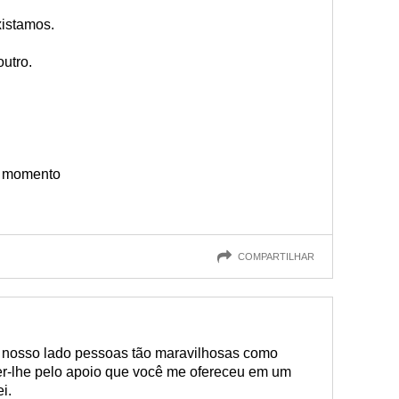
xistamos.
utro.
a momento
COMPARTILHAR
o nosso lado pessoas tão maravilhosas como
er-lhe pelo apoio que você me ofereceu em um
i.