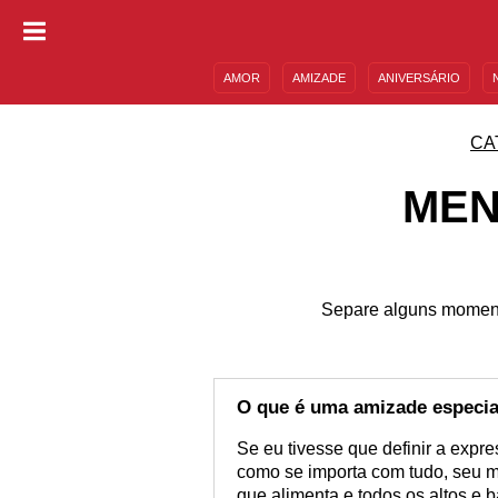
AMOR
AMIZADE
ANIVERSÁRIO
DESCULPAS
MENSAGENS E FRASES
CA
MEN
Separe alguns moment
O que é uma amizade especia
Se eu tivesse que definir a exp
como se importa com tudo, seu 
que alimenta e todos os altos e