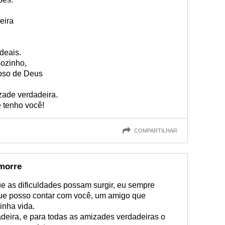
eira
deais.
ozinho,
oso de Deus
zade verdadeira.
 tenho você!
COMPARTILHAR
morre
e as dificuldades possam surgir, eu sempre
i que posso contar com você, um amigo que
inha vida.
deira, e para todas as amizades verdadeiras o