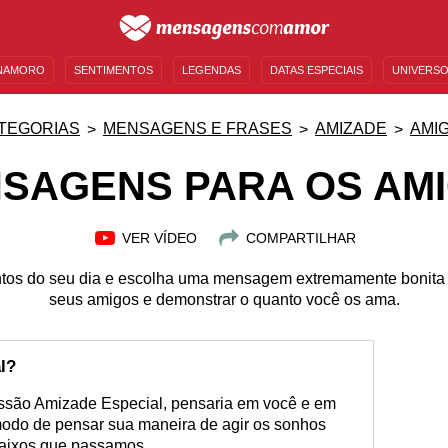
NAMORO
SENTIMENTOS
LEGENDAS
DATAS ESPECIAIS
UNIVERSO
MENSAGENS DE ANIVERSÁRIO
ENTRETENIMENTO
FAMOSOS
BÍBLIA
TEGORIAS
MENSAGENS E FRASES
AMIZADE
AMI
SAGENS PARA OS AM
VER VÍDEO
COMPARTILHAR
os do seu dia e escolha uma mensagem extremamente bonita 
seus amigos e demonstrar o quanto você os ama.
l?
ressão Amizade Especial, pensaria em você e em
modo de pensar sua maneira de agir os sonhos
 baixos que passamos.