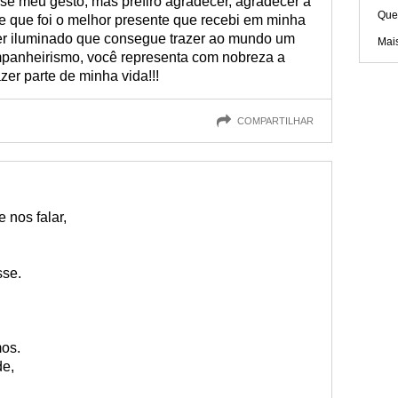
sse meu gesto, mas prefiro agradecer, agradecer a
Que
e que foi o melhor presente que recebi em minha
er iluminado que consegue trazer ao mundo um
Mai
panheirismo, você representa com nobreza a
zer parte de minha vida!!!
COMPARTILHAR
 nos falar,
sse.
mos.
de,