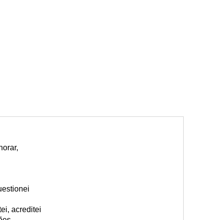
orar,
estionei
i, acreditei
ões.