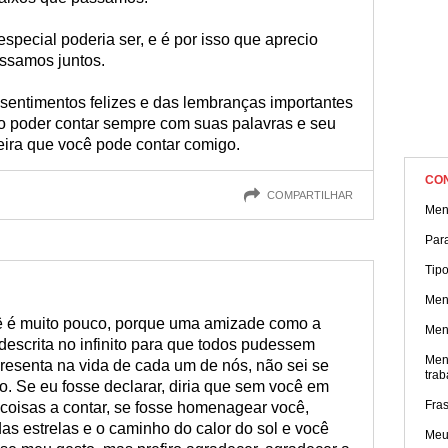
pecial poderia ser, e é por isso que aprecio
ssamos juntos.
sentimentos felizes e das lembranças importantes
o poder contar sempre com suas palavras e seu
ra que você pode contar comigo.
CO
COMPARTILHAR
Men
Par
Tip
Men
cê é muito pouco, porque uma amizade como a
Men
escrita no infinito para que todos pudessem
Men
resenta na vida de cada um de nós, não sei se
trab
. Se eu fosse declarar, diria que sem você em
Fra
coisas a contar, se fosse homenagear você,
 das estrelas e o caminho do calor do sol e você
Meu