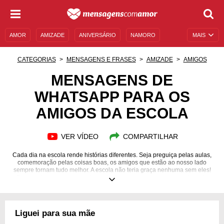
AMOR
AMIZADE
ANIVERSÁRIO
NAMORO
MAIS
SENTIMENTOS
LEGENDAS
DATAS ESPECIAIS
CATEGORIAS
MENSAGENS E FRASES
AMIZADE
AMIGOS
UNIVERSO FEMININO
AUTOAJUDA
DESCULPAS
MENSAGENS DE
WHATSAPP PARA OS
MENSAGENS E FRASES
MENSAGENS DE ANIVERSÁRIO
AMIGOS DA ESCOLA
ENTRETENIMENTO
FAMOSOS
BÍBLIA
VER VÍDEO
COMPARTILHAR
Cada dia na escola rende histórias diferentes. Seja preguiça pelas aulas,
comemoração pelas coisas boas, os amigos que estão ao nosso lado
sempre tornam tudo melhor. A escola não teria graça nenhuma sem eles!
Para enviar mensagens sobre todos os assuntos para seus amigos da
escola, inspire-se aqui.
Liguei para sua mãe