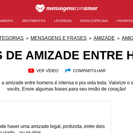
NAMORO
SENTIMENTOS
LEGENDAS
DATAS ESPECIAIS
UNIVERSO
MENSAGENS DE ANIVERSÁRIO
ENTRETENIMENTO
FAMOSOS
BÍBLIA
TEGORIAS
MENSAGENS E FRASES
AMIZADE
AMI
 DE AMIZADE ENTRE
VER VÍDEO
COMPARTILHAR
 amizade entre homens é intensa e pra vida toda. Valorize o 
vocês. Envie algumas frases para seu irmão de coração!
pode haver uma amizade legal, profunda, entre dois
viado... ou os dois.