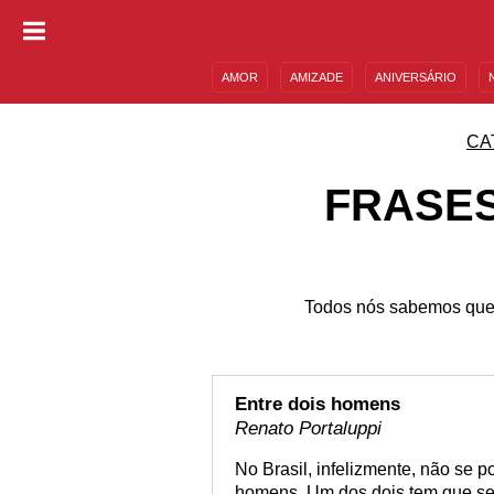
AMOR
AMIZADE
ANIVERSÁRIO
DESCULPAS
MENSAGENS E FRASES
CA
FRASES
Todos nós sabemos que a
Entre dois homens
Renato Portaluppi
No Brasil, infelizmente, não se 
homens. Um dos dois tem que ser 