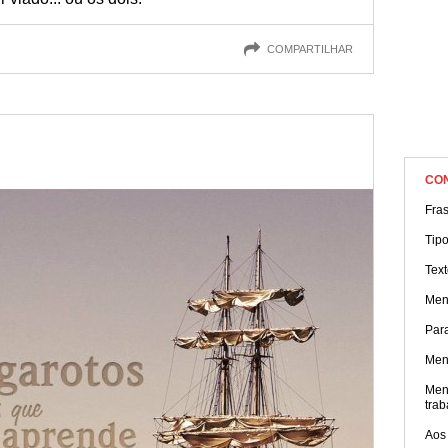
COMPARTILHAR
CO
Fra
Tip
Tex
Men
Par
Men
Men
trab
Aos