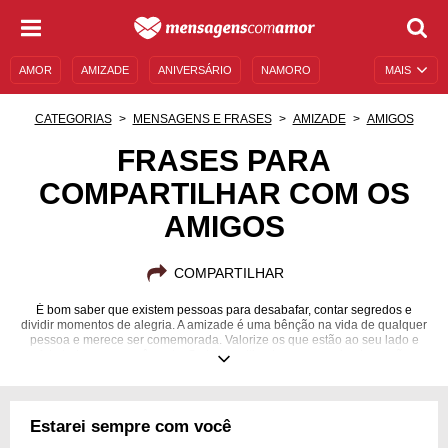
AMOR
AMIZADE
ANIVERSÁRIO
NAMORO
MAIS
SENTIMENTOS
LEGENDAS
DATAS ESPECIAIS
CATEGORIAS
MENSAGENS E FRASES
AMIZADE
AMIGOS
UNIVERSO FEMININO
AUTOAJUDA
DESCULPAS
FRASES PARA
COMPARTILHAR COM OS
MENSAGENS E FRASES
MENSAGENS DE ANIVERSÁRIO
AMIGOS
ENTRETENIMENTO
FAMOSOS
BÍBLIA
COMPARTILHAR
É bom saber que existem pessoas para desabafar, contar segredos e
dividir momentos de alegria. A amizade é uma bênção na vida de qualquer
pessoa e merece ser comemorada. Valorize os que estão ao seu lado e
fale tudo o que você sente. Se bem cultivadas, suas amizades serão
eternas!
Estarei sempre com você