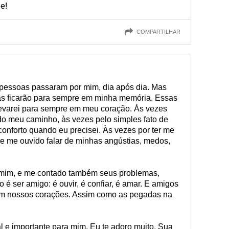
e!
COMPARTILHAR
 pessoas passaram por mim, dia após dia. Mas
s ficarão para sempre em minha memória. Essas
levarei para sempre em meu coração. Às vezes
do meu caminho, às vezes pelo simples fato de
conforto quando eu precisei. Às vezes por ter me
e me ouvido falar de minhas angústias, medos,
 mim, e me contado também seus problemas,
o é ser amigo: é ouvir, é confiar, é amar. E amigos
em nossos corações. Assim como as pegadas na
l e importante para mim. Eu te adoro muito. Sua