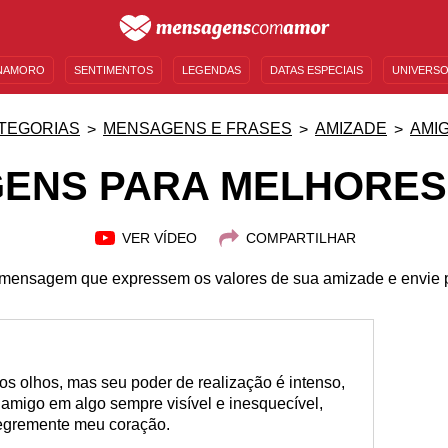
NAMORO
SENTIMENTOS
LEGENDAS
DATAS ESPECIAIS
UNIVERSO
MENSAGENS DE ANIVERSÁRIO
ENTRETENIMENTO
FAMOSOS
BÍBLIA
TEGORIAS
MENSAGENS E FRASES
AMIZADE
AMI
ENS PARA MELHORES
VER VÍDEO
COMPARTILHAR
 mensagem que expressem os valores de sua amizade e envie p
os olhos, mas seu poder de realização é intenso,
amigo em algo sempre visível e inesquecível,
alegremente meu coração.