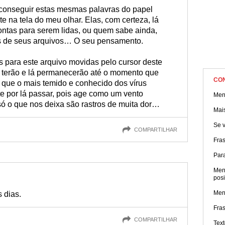
 conseguir estas mesmas palavras do papel
e na tela do meu olhar. Elas, com certeza, lá
ontas para serem lidas, ou quem sabe ainda,
os de seus arquivos… O seu pensamento.
s para este arquivo movidas pelo cursor deste
 terão e lá permanecerão até o momento que
CO
 que o mais temido e conhecido dos vírus
 por lá passar, pois age como um vento
Men
ó o que nos deixa são rastros de muita dor…
Mai
Se v
COMPARTILHAR
Fra
Par
Men
posi
Men
 dias.
Fra
COMPARTILHAR
Tex