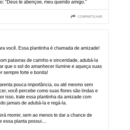
go: "Deus te abençoe, meu querido amigo."
COMPARTILHAR
ara você. Essa plantinha é chamada de amizade!
com palavras de carinho e sinceridade, adubá-la
xar que o sol do amanhecer ilumine e aqueça suas
r sempre forte e bonita!
parenta pouca importância, ou até mesmo sem
er, você percebe como suas flores são lindas e
Por isso, trate essa plantinha da amizade com
do jamais de adubá-la e regá-la.
rá morrer, sem ao menos te dar a chance de
ue essa planta possui…