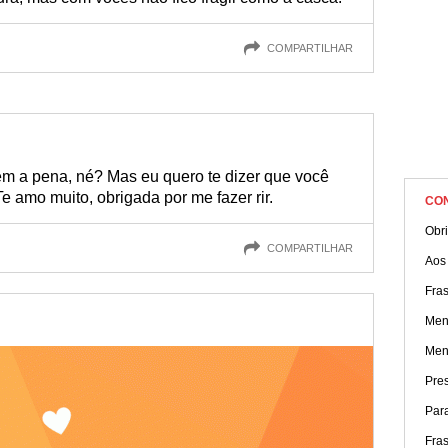
COMPARTILHAR
m a pena, né? Mas eu quero te dizer que você
 Te amo muito, obrigada por me fazer rir.
CO
Obri
COMPARTILHAR
Aos
Fras
Men
Men
Pres
Par
Fras