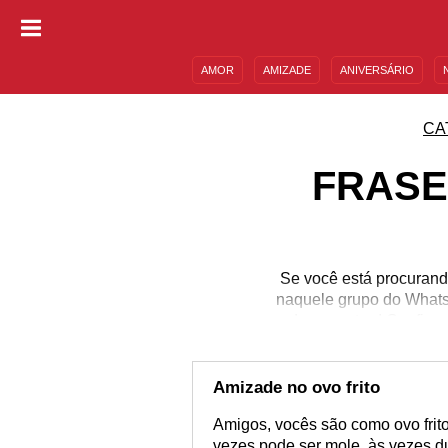
AMOR
AMIZADE
ANIVERSÁRIO
DESCULPAS
MENSAGENS E FRASES
CA
FRASE
Se você está procurand
naquele grupo do Whats
de encontrar! Confir
aquele seu amigo es
divertidas tendo como t
agora mesmo e
Amizade no ovo frito
Amigos, vocês são como ovo frit
vezes pode ser mole, às vezes du