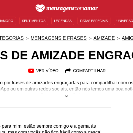
NAMORO
SENTIMENTOS
LEGENDAS
DATAS ESPECIAIS
UNIVERSO
MENSAGENS DE ANIVERSÁRIO
ENTRETENIMENTO
FAMOSOS
BÍBLIA
TEGORIAS
MENSAGENS E FRASES
AMIZADE
AMI
S DE AMIZADE ENGR
VER VÍDEO
COMPARTILHAR
o por frases de amizades engraçadas para compartilhar com o
App ou em outras redes sociais, então nós temos uma boa notí
a agora mesmo as melhores e mais cômicas mensagens para aqu
pecial, ou até mesmo para o seu grupo de amigos. São várias
ema principal a amizade em vários contextos. Gostou? Então apr
 se tornar o amigo engraçado e divertido do grupo que você se
o para mim: estão sempre comigo e a gema às
ra, mas com vocês não fico frágil como a casca!