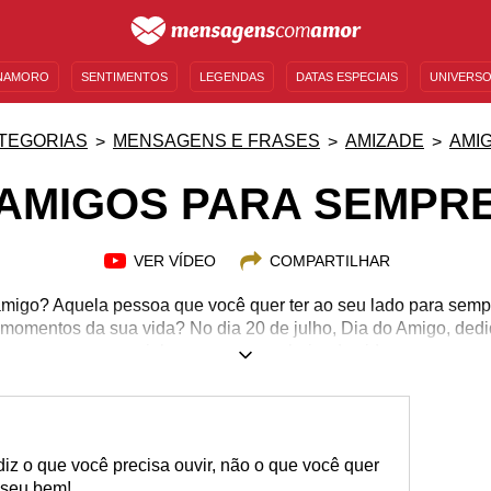
NAMORO
SENTIMENTOS
LEGENDAS
DATAS ESPECIAIS
UNIVERSO
MENSAGENS DE ANIVERSÁRIO
ENTRETENIMENTO
FAMOSOS
BÍBLIA
TEGORIAS
MENSAGENS E FRASES
AMIZADE
AMI
AMIGOS PARA SEMPR
VER VÍDEO
COMPARTILHAR
igo? Aquela pessoa que você quer ter ao seu lado para sempr
s momentos da sua vida? No dia 20 de julho, Dia do Amigo, d
especial ao seu companheiro de vida.
iz o que você precisa ouvir, não o que você quer
o seu bem!