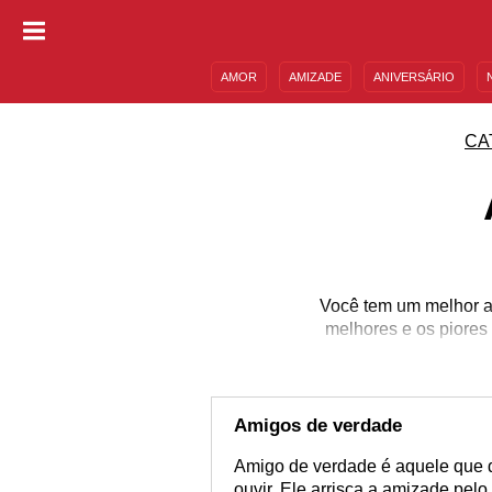
AMOR
AMIZADE
ANIVERSÁRIO
DESCULPAS
MENSAGENS E FRASES
CA
Você tem um melhor am
melhores e os piore
Amigos de verdade
Amigo de verdade é aquele que d
ouvir. Ele arrisca a amizade pel