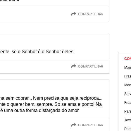
COMPARTILHAR
nte, se o Senhor é o Senhor deles.
CO
COMPARTILHAR
Mai
Fra
Men
Se v
a sem cobrar... Nem precisa que seja recíproca...
Fra
nte o querer bem, sempre. Só se ama e ponto! Na
 é uma outra forma disfarçada do amor.
Par
Tex
COMPARTILHAR
Poe