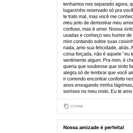
tenhamos nos separado agora, qu
lugarzinho reservado só pra voc
te trato mal, mas você me conhe
meu jeito de demostrar meu amor.
confuso, mas é amor. Nossa sinto
usadas e conheço seu humor de l
mim contando sobre suas coisin
nada, amo sua felicidade, aliás.
coisa forçada, não é aquele "eu
sentimento algum. Pra mim, é che
queria que soubesse que sinto f
alegra só de lembrar que você a
ir correndo encontrar conforto n
anos enxugando minha lágrimas,
sorrisos no meu rosto. Eu te amo
COPIAR
Nossa amizade é perfeita!