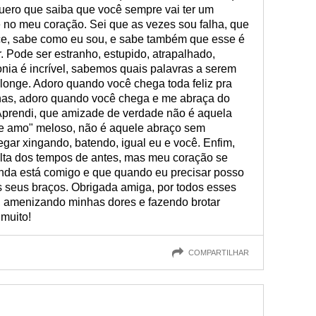
ero que saiba que você sempre vai ter um
ê no meu coração. Sei que as vezes sou falha, que
ce, sabe como eu sou, e sabe também que esse é
 Pode ser estranho, estupido, atrapalhado,
nia é incrível, sabemos quais palavras a serem
onge. Adoro quando você chega toda feliz pra
has, adoro quando você chega e me abraça do
 Aprendi, que amizade de verdade não é aquela
 te amo" meloso, não é aquele abraço sem
gar xingando, batendo, igual eu e você. Enfim,
alta dos tempos de antes, mas meu coração se
inda está comigo e que quando eu precisar posso
os seus braços. Obrigada amiga, por todos esses
 amenizando minhas dores e fazendo brotar
 muito!
COMPARTILHAR