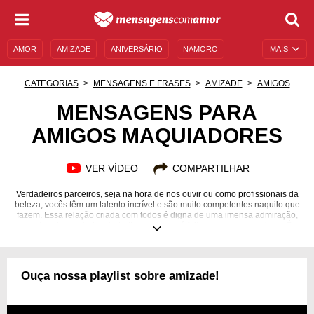
AMOR
AMIZADE
ANIVERSÁRIO
NAMORO
MAIS
SENTIMENTOS
LEGENDAS
DATAS ESPECIAIS
CATEGORIAS
MENSAGENS E FRASES
AMIZADE
AMIGOS
UNIVERSO FEMININO
AUTOAJUDA
DESCULPAS
MENSAGENS PARA
AMIGOS MAQUIADORES
MENSAGENS E FRASES
MENSAGENS DE ANIVERSÁRIO
ENTRETENIMENTO
FAMOSOS
BÍBLIA
VER VÍDEO
COMPARTILHAR
Verdadeiros parceiros, seja na hora de nos ouvir ou como profissionais da
beleza, vocês têm um talento incrível e são muito competentes naquilo que
fazem. Essa relação criada com todos é digna de uma imensa admiração,
mostrando que todo o trabalho realizado é feito com grande carinho. É
uma experiência muito divertida e agradável quando precisamos visitá-los,
já que rimos e conversamos sobre os mais variados assuntos. Continuem
sendo exatamente desta maneira, porque assim vocês irão muito longe
nesta jornada. Vamos valorizar os nossos amigos maquiadores com estas
Ouça nossa playlist sobre amizade!
mensagens de carinho e de reconhecimento.