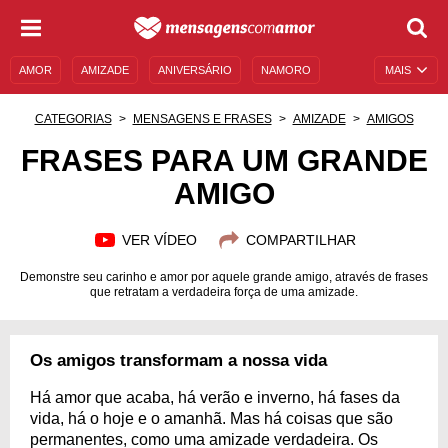
AMOR
AMIZADE
ANIVERSÁRIO
NAMORO
MAIS
SENTIMENTOS
LEGENDAS
DATAS ESPECIAIS
CATEGORIAS
MENSAGENS E FRASES
AMIZADE
AMIGOS
UNIVERSO FEMININO
AUTOAJUDA
DESCULPAS
FRASES PARA UM GRANDE
AMIGO
MENSAGENS E FRASES
MENSAGENS DE ANIVERSÁRIO
ENTRETENIMENTO
FAMOSOS
BÍBLIA
VER VÍDEO
COMPARTILHAR
Demonstre seu carinho e amor por aquele grande amigo, através de frases
que retratam a verdadeira força de uma amizade.
Os amigos transformam a nossa vida
Há amor que acaba, há verão e inverno, há fases da
vida, há o hoje e o amanhã. Mas há coisas que são
permanentes, como uma amizade verdadeira. Os