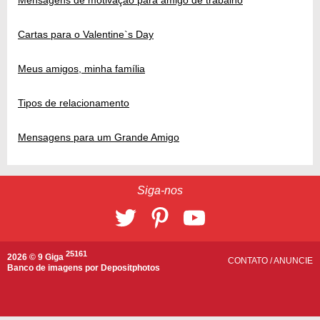
Mensagens de motivação para amigo de trabalho
Cartas para o Valentine`s Day
Meus amigos, minha família
Tipos de relacionamento
Mensagens para um Grande Amigo
Siga-nos
25161
2026 © 9 Giga
CONTATO
/
ANUNCIE
Banco de imagens por
Depositphotos