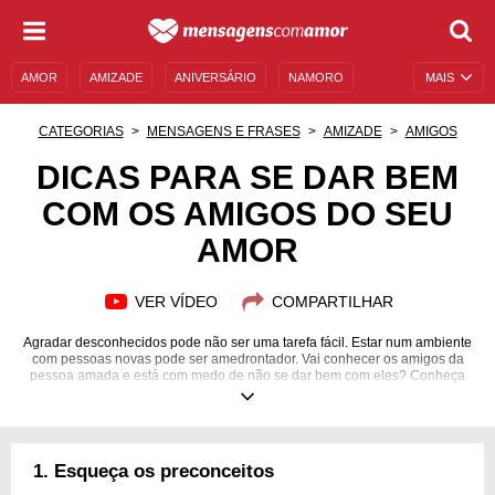
AMOR
AMIZADE
ANIVERSÁRIO
NAMORO
MAIS
SENTIMENTOS
LEGENDAS
DATAS ESPECIAIS
CATEGORIAS
MENSAGENS E FRASES
AMIZADE
AMIGOS
UNIVERSO FEMININO
AUTOAJUDA
DESCULPAS
DICAS PARA SE DAR BEM
COM OS AMIGOS DO SEU
MENSAGENS E FRASES
MENSAGENS DE ANIVERSÁRIO
AMOR
ENTRETENIMENTO
FAMOSOS
BÍBLIA
VER VÍDEO
COMPARTILHAR
Agradar desconhecidos pode não ser uma tarefa fácil. Estar num ambiente
com pessoas novas pode ser amedrontador. Vai conhecer os amigos da
pessoa amada e está com medo de não se dar bem com eles? Conheça
estratégias ótimas para se dar bem com aqueles que importam para quem
você ama!
1. Esqueça os preconceitos