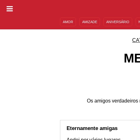
AMOR
AMIZADE
ANIVERSÁRIO
DESCULPAS
MENSAGENS E FRASES
CA
M
Os amigos verdadeiros
Eternamente amigas
Andei por vários lugares…