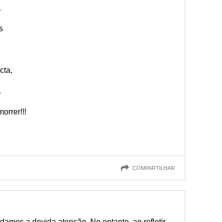
…
s
cta,
…
orrer!!!
COMPARTILHAR
amos a devida atenção. No entanto, ao refletir