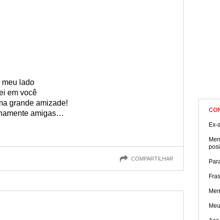
o meu lado
rei em você
uma grande amizade!
CO
ernamente amigas…
Ex-
Men
posi
COMPARTILHAR
Par
Fras
Men
Meu