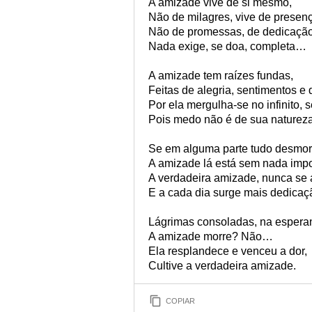
A amizade vive de si mesmo,
Não de milagres, vive de presen
Não de promessas, de dedicaçã
Nada exige, se doa, completa…
A amizade tem raízes fundas,
Feitas de alegria, sentimentos e 
Por ela mergulha-se no infinito,
Pois medo não é de sua natureza
Se em alguma parte tudo desmor
A amizade lá está sem nada impo
A verdadeira amizade, nunca se 
E a cada dia surge mais dedicaçã
Lágrimas consoladas, na espera
A amizade morre? Não…
Ela resplandece e venceu a dor,
Cultive a verdadeira amizade.
COPIAR