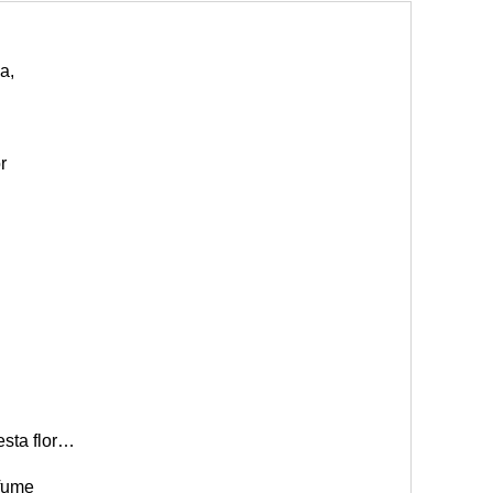
a,
r
esta flor…
fume