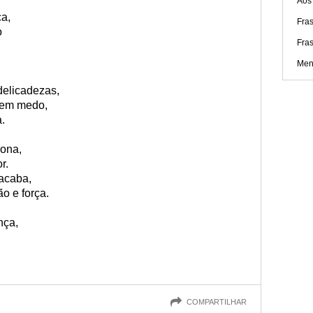
Aos
ça,
Fra
o
Fra
Men
delicadezas,
 sem medo,
.
ona,
r.
acaba,
o e força.
nça,
COMPARTILHAR