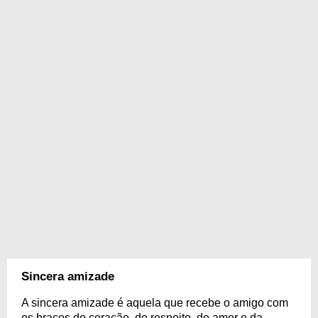
Sincera amizade
A sincera amizade é aquela que recebe o amigo com
os braços do coração, do respeito, do amor e da