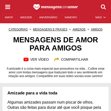
AMOR
AMIZADE
ANIVERSÁRIO
NAMORO
MAIS
SENTIMENTOS
LEGENDAS
DATAS ESPECIAIS
CATEGORIAS
MENSAGENS E FRASES
AMIZADE
AMIGOS
UNIVERSO FEMININO
AUTOAJUDA
DESCULPAS
MENSAGENS DE AMOR
PARA AMIGOS
MENSAGENS E FRASES
MENSAGENS DE ANIVERSÁRIO
ENTRETENIMENTO
FAMOSOS
BÍBLIA
VER VÍDEO
COMPARTILHAR
A amizade é a coisa mais especial que possuímos na vida... Cultive esse
amor com lindas mensagens que traduzam todo o seu sentimento em
relação aos amigos. Compartilhe em suas redes sociais esse carinho!
Amizade para a vida toda
Algumas amizades passam num piscar de olhos.
Outras são feitas para durar até que você pisque pela