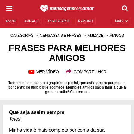
AMOR
AMIZADE
ANIVERSÁRIO
NAMORO
MAIS
SENTIMENTOS
LEGENDAS
DATAS ESPECIAIS
CATEGORIAS
MENSAGENS E FRASES
AMIZADE
AMIGOS
UNIVERSO FEMININO
AUTOAJUDA
DESCULPAS
FRASES PARA MELHORES
AMIGOS
MENSAGENS E FRASES
MENSAGENS DE ANIVERSÁRIO
ENTRETENIMENTO
FAMOSOS
BÍBLIA
VER VÍDEO
COMPARTILHAR
Todo mundo tem aquele grupinho especial, que está sempre por perto e
por dentro de tudo o que acontece. Melhores amigos são a família que a
gente escolhe! Celebre-os!
Que seja assim sempre
Teles
Minha vida é mais completa por conta da sua