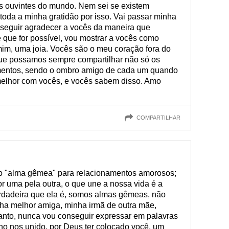
s ouvintes do mundo. Nem sei se existem
oda a minha gratidão por isso. Vai passar minha
nseguir agradecer a vocês da maneira que
que for possível, vou mostrar a vocês como
im, uma joia. Vocês são o meu coração fora do
 Que possamos sempre compartilhar não só os
ntos, sendo o ombro amigo de cada um quando
melhor com vocês, e vocês sabem disso. Amo
COMPARTILHAR
o "alma gêmea" para relacionamentos amorosos;
r uma pela outra, o que une a nossa vida é a
erdadeira que ela é, somos almas gêmeas, não
ha melhor amiga, minha irmã de outra mãe,
tanto, nunca vou conseguir expressar em palavras
tino nos unido, por Deus ter colocado você, um