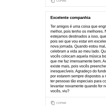
COPIAR
Excelente companhia
Ter amigos é uma coisa que engr
melhor, pois tenho os melhores. 
estejamos destinados a isso, qu
pois sei que vou estar em excele
nova jornada. Quando estou mal
celebram a vida ao meu lado. Qu
vocês colocam aquela música boa
que me faz imensamente bem. Ao f
existe mais, pois vocês preenc
inesquecíveis. Agradeço do fund
por estarem sempre dispostos a m
ter pessoas tão especiais para co
levantar novamente quando for n
vocês, viu?
COPIAR