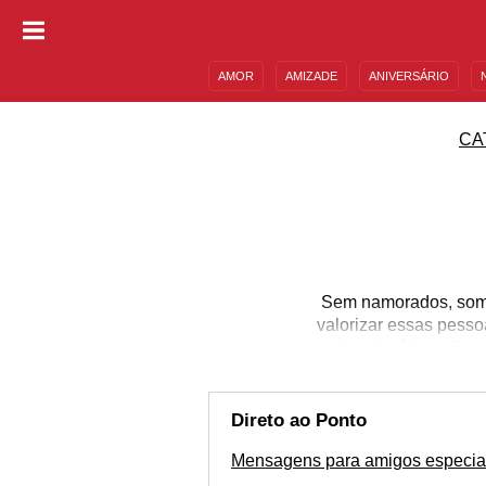
AMOR
AMIZADE
ANIVERSÁRIO
DESCULPAS
MENSAGENS E FRASES
CA
Sem namorados, somos
valorizar essas pess
confessionários, são 
nosso lado. Sendo assi
dessa amizade sincera e
compartilhe com aque
Direto ao Ponto
Mensagens para amigos especia