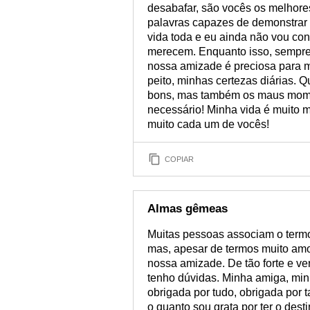
desabafar, são vocês os melhore
palavras capazes de demonstrar t
vida toda e eu ainda não vou co
merecem. Enquanto isso, sempre 
nossa amizade é preciosa para m
peito, minhas certezas diárias.
bons, mas também os maus mome
necessário! Minha vida é muito 
muito cada um de vocês!
COPIAR
Almas gêmeas
Muitas pessoas associam o term
mas, apesar de termos muito amo
nossa amizade. De tão forte e v
tenho dúvidas. Minha amiga, min
obrigada por tudo, obrigada por 
o quanto sou grata por ter o des