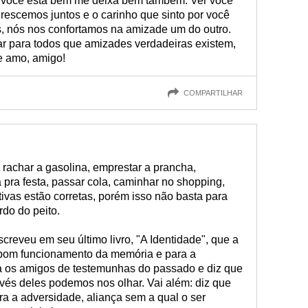
ue você está bem me deixa bem também. Ver você
rescemos juntos e o carinho que sinto por você
nós nos confortamos na amizade um do outro.
rar para todos que amizades verdadeiras existem,
Te amo, amigo!
COMPARTILHAR
rachar a gasolina, emprestar a prancha,
pra festa, passar cola, caminhar no shopping,
tivas estão corretas, porém isso não basta para
do do peito.
screveu em seu último livro, "A Identidade", que a
 bom funcionamento da memória e para a
a os amigos de testemunhas do passado e diz que
vés deles podemos nos olhar. Vai além: diz que
a a adversidade, aliança sem a qual o ser