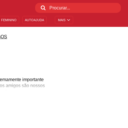
 FEMININO
AUTOAJUDA
MAIS
GOS
tremamente importante
sos amigos são nossos
s melhores momentos ao
cer ainda mais os laços
i um texto para amigos e
, valorizar quem está