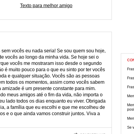
Texto para melhor amigo
s sem vocês eu nada seria! Se sou quem sou hoje,
e vocês ao longo da minha vida. Se hoje sei o
CO
orque vocês me mostraram isso desde o segundo
 é muito pouco para o que eu sinto por ter vocês
Fra
oda e qualquer situação. Vocês são as pessoas
Fra
 em todos os momentos, assim como vocês sabem
Fras
 amizade é um presente constante para mim.
o meus amigos até o fim da vida, não importa o
Men
u lado todos os dias enquanto eu viver. Obrigada
Men
a, a família que eu escolhi e que me escolheu de
posi
mos e o que ainda vamos construir juntos. Viva a
Men
Se v