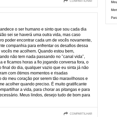
COMPARTILHAR
Meu
Men
Par
andece o ser humano e sinto que sou cada dia
Não sei se haverá uma outra vida, mas caso
ero poder encontrar cada um de vocês novamente,
nte companhia para enfrentar os desafios dessa
, vocês me acolhem. Quando estou bem,
ando não tem nada passando no "canal vida",
 e ficamos horas a fio jogando conversa fora, o
inal do dia, qualquer vazio que eu sinta já não
heram com ótimos momentos e risadas
o do meu coração por serem tão maravilhosos e
e acolher quando preciso. É muito gratificante
mpartilhar a vida, para chorar as pitangas e para
ecessário. Meus lindos, desejo tudo de bom para
COMPARTILHAR