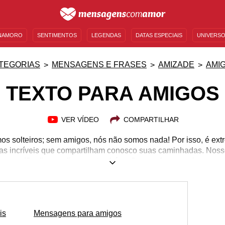
NAMORO
SENTIMENTOS
LEGENDAS
DATAS ESPECIAIS
UNIVERSO
MENSAGENS DE ANIVERSÁRIO
ENTRETENIMENTO
FAMOSOS
BÍBLIA
TEGORIAS
MENSAGENS E FRASES
AMIZADE
AMI
TEXTO PARA AMIGOS
VER VÍDEO
COMPARTILHAR
 solteiros; sem amigos, nós não somos nada! Por isso, é ex
oas incríveis que compartilham conosco suas caminhadas. Nos
os que dão dicas valiosas e também são aqueles que vivem o
m, demonstrar o seu carinho e afeto por eles serve para fortale
, assim, mantê-los por perto de um jeito especial. Escolha aqu
les que estão guardados no lado esquerdo do seu peito. Afinal
sempre conosco é a coisa mais pura a se fazer.
is
Mensagens para amigos