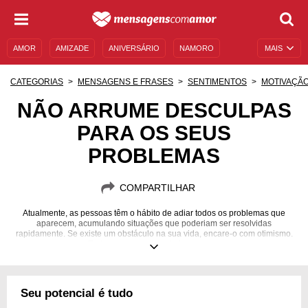
AMOR
AMIZADE
ANIVERSÁRIO
NAMORO
MAIS
SENTIMENTOS
LEGENDAS
DATAS ESPECIAIS
CATEGORIAS
MENSAGENS E FRASES
SENTIMENTOS
MOTIVAÇÃ
UNIVERSO FEMININO
AUTOAJUDA
DESCULPAS
NÃO ARRUME DESCULPAS
PARA OS SEUS
MENSAGENS E FRASES
MENSAGENS DE ANIVERSÁRIO
PROBLEMAS
ENTRETENIMENTO
FAMOSOS
BÍBLIA
COMPARTILHAR
Atualmente, as pessoas têm o hábito de adiar todos os problemas que
aparecem, acumulando situações que poderiam ser resolvidas
rapidamente. Se existe um obstáculo na sua vida, encare-o com otimismo.
Tudo o que acontece te faz crescer.
Seu potencial é tudo