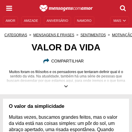
AMOR
AMIZADE
ANIVERSÁRIO
NAMORO
MAIS
SENTIMENTOS
LEGENDAS
DATAS ESPECIAIS
CATEGORIAS
MENSAGENS E FRASES
SENTIMENTOS
MOTIVAÇÃ
UNIVERSO FEMININO
AUTOAJUDA
DESCULPAS
VALOR DA VIDA
MENSAGENS E FRASES
MENSAGENS DE ANIVERSÁRIO
COMPARTILHAR
ENTRETENIMENTO
FAMOSOS
BÍBLIA
Muitos foram os filósofos e os pensadores que tentaram definir qual é o
sentido da vida. Na atualidade, também há uma série de pessoas que
buscam desvendar por que estamos aqui, para onde iremos e o que torna
nossas vidas melhores ou piores. A verdade é que o valor da vida está nos
olhos de quem a vê e na pele de quem a vive. O que é importante para
você pode não ser para outra pessoa, e vice-versa. É por isso que
preparamos um conteúdo variado sobre o que realmente faz a diferença
na vida de alguém. Compartilhe as mensagens que traduzem seus
O valor da simplicidade
pensamentos e dê valor ao que a sua vida lhe oferece! Inspire outras
pessoas a fazerem a mesma coisa!
Muitas vezes, buscamos grandes feitos, mas o valor
da vida está nas coisas simples: um pôr do sol, um
abraço apertado, uma risada espontânea. Quando