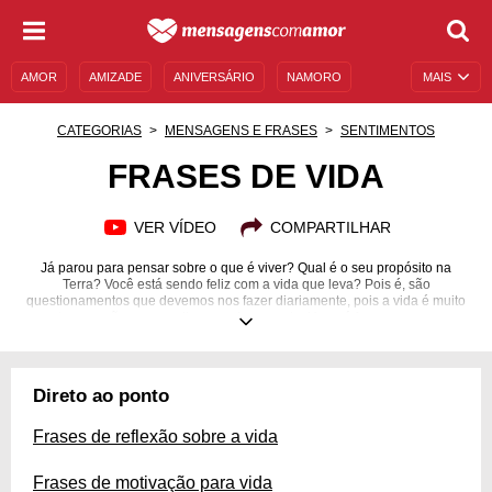
AMOR
AMIZADE
ANIVERSÁRIO
NAMORO
MAIS
SENTIMENTOS
LEGENDAS
DATAS ESPECIAIS
CATEGORIAS
MENSAGENS E FRASES
SENTIMENTOS
UNIVERSO FEMININO
AUTOAJUDA
DESCULPAS
FRASES DE VIDA
MENSAGENS E FRASES
MENSAGENS DE ANIVERSÁRIO
VER VÍDEO
COMPARTILHAR
ENTRETENIMENTO
FAMOSOS
BÍBLIA
Já parou para pensar sobre o que é viver? Qual é o seu propósito na
Terra? Você está sendo feliz com a vida que leva? Pois é, são
questionamentos que devemos nos fazer diariamente, pois a vida é muito
curta para não a aproveitarmos plenamente. Haverá fases em que as
coisas parecerão não se encaixar, entretanto também haverá momentos
em que veremos que todo o sufoco pelo qual passamos valeu a pena. A
vida é uma eterna montanha-russa e vivemos em um constante sobe e
desce. É toda essa movimentação que nos faz meditar sobre a sucessiva
Direto ao ponto
aventura em que estamos, mas que, no final, traz a nós muito êxito. Inspire-
se em frases de vida que te farão enxergar o lado bom dessa dádiva!
Frases de reflexão sobre a vida
Frases de motivação para vida