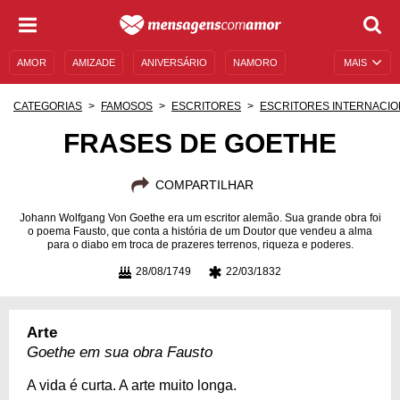
AMOR
AMIZADE
ANIVERSÁRIO
NAMORO
MAIS
SENTIMENTOS
LEGENDAS
DATAS ESPECIAIS
CATEGORIAS
FAMOSOS
ESCRITORES
ESCRITORES INTERNACIO
UNIVERSO FEMININO
AUTOAJUDA
DESCULPAS
FRASES DE GOETHE
MENSAGENS E FRASES
MENSAGENS DE ANIVERSÁRIO
COMPARTILHAR
ENTRETENIMENTO
FAMOSOS
BÍBLIA
Johann Wolfgang Von Goethe era um escritor alemão. Sua grande obra foi
o poema Fausto, que conta a história de um Doutor que vendeu a alma
para o diabo em troca de prazeres terrenos, riqueza e poderes.
28/08/1749
22/03/1832
Arte
Goethe em sua obra Fausto
A vida é curta. A arte muito longa.