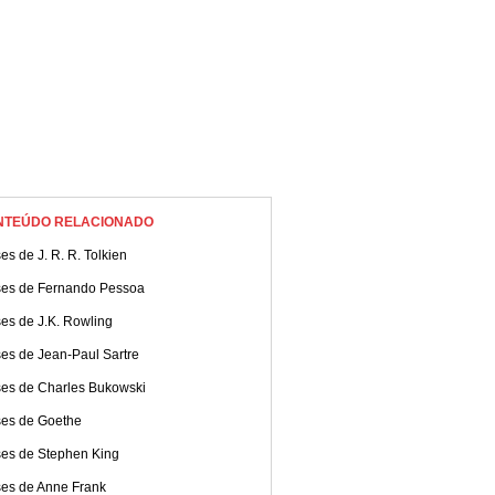
NTEÚDO RELACIONADO
es de J. R. R. Tolkien
ses de Fernando Pessoa
es de J.K. Rowling
es de Jean-Paul Sartre
ses de Charles Bukowski
ses de Goethe
ses de Stephen King
ses de Anne Frank