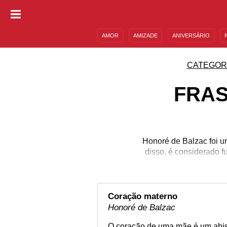
AMOR
AMIZADE
ANIVERSÁRIO
DESCULPAS
MENSAGENS E FRASES
CATEGOR
FRAS
Honoré de Balzac foi u
disso, é considerado f
Coração materno
Honoré de Balzac
O coração de uma mãe é um abi