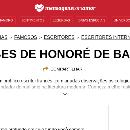
NAMORO
SENTIMENTOS
LEGENDAS
DATAS ESPECIAIS
UNIVERSO
MENSAGENS DE ANIVERSÁRIO
ENTRETENIMENTO
FAMOSOS
BÍBLIA
IAS
FAMOSOS
ESCRITORES
ESCRITORES INTER
ES DE HONORÉ DE B
COMPARTILHAR
m prolífico escritor francês, com agudas observações psicológi
undador do realismo na literatura moderna! Conheça melhor est
algumas de suas frases!
20/05/1799
18/08/1850
smo profundo em cujo fundo você sempre