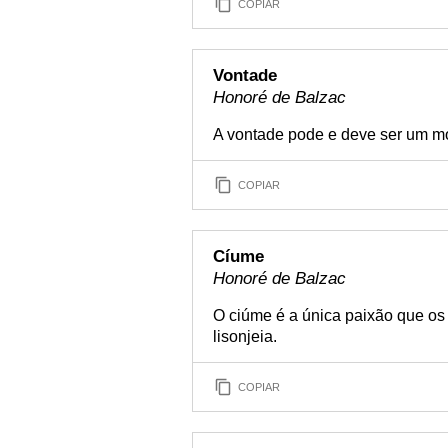
COPIAR
Vontade
Honoré de Balzac
A vontade pode e deve ser um mot
COPIAR
Cíume
Honoré de Balzac
O ciúme é a única paixão que o
lisonjeia.
COPIAR