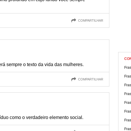
COMPARTILHAR
CO
 será sempre o texto da vida das mulheres.
Fras
Fra
COMPARTILHAR
Fras
Fras
Fra
Fra
víduo como o verdadeiro elemento social.
Fra
Fra