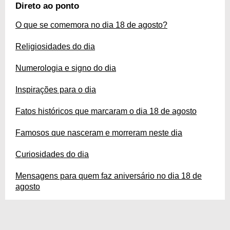
isso preparamos um guia completo sobre a data que, além de todas as
Direto ao ponto
informações acima, ainda conta com parabenizações, detalhes sobre
signos, filmes, músicas e várias outras curiosidades. Aproveite!
O que se comemora no dia 18 de agosto?
Religiosidades do dia
Numerologia e signo do dia
Inspirações para o dia
Fatos históricos que marcaram o dia 18 de agosto
Famosos que nasceram e morreram neste dia
Curiosidades do dia
Mensagens para quem faz aniversário no dia 18 de
agosto