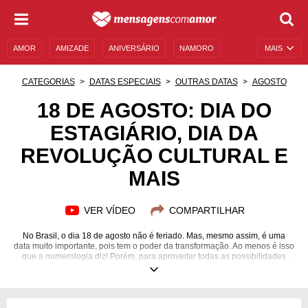
AMOR
AMIZADE
ANIVERSÁRIO
NAMORO
MAIS
SENTIMENTOS
LEGENDAS
DATAS ESPECIAIS
CATEGORIAS
DATAS ESPECIAIS
OUTRAS DATAS
AGOSTO
UNIVERSO FEMININO
AUTOAJUDA
DESCULPAS
18 DE AGOSTO: DIA DO
ESTAGIÁRIO, DIA DA
MENSAGENS E FRASES
MENSAGENS DE ANIVERSÁRIO
REVOLUÇÃO CULTURAL E
ENTRETENIMENTO
FAMOSOS
BÍBLIA
MAIS
VER VÍDEO
COMPARTILHAR
No Brasil, o dia 18 de agosto não é feriado. Mas, mesmo assim, é uma
data muito importante, pois tem o poder da transformação. Ao menos é isso
que a numerologia diz! Porém, para aproveitar todas as possibilidades
deste dia, é preciso entendê-lo de forma plena e completa. Saber o que já
aconteceu nesta data e, é claro, o que é comemorado e quais são as
divindades que regem esse período, por exemplo, é importantíssimo.
Afinal, só assim você vai saber exatamente com o que está lidando! Por