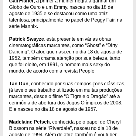
Gail Fisher
, a primeira mulher negra a ganhar um
Globo de Ouro e um Emmy, nasceu no dia 18 de
agosto de 1935 e se destacou como uma atriz
talentosa, principalmente no papel de Peggy Fair, na
série Mannix.
Patrick Swayze
, está presente em várias obras
cinematográficas marcantes, como “Ghost” e “Dirty
Dancing”. O ator, que nasceu no dia 18 de agosto de
1952, também chama atenção por sua beleza, tanto
que foi eleito, em 1991, o homem mais sexy do
mundo, de acordo com a revista People.
Tan Dun
, conhecido por suas composições clássicas,
já teve o seu trabalho utilizado em muitas produções
marcantes, desde o filme “O Tigre e o Dragão” até a
cerimônia de abertura dos Jogos Olímpicos de 2008.
Ele nasceu no dia 18 de agosto de 1957.
Madelaine Petsch
, conhecida pelo papel de Cheryl
Blossom na série “Riverdale”, nasceu no dia 18 de
agosto de 1994. Além de atriz, também é youtuber.