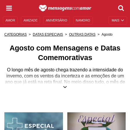
AMOR
AMIZADE
ANIVERSÁRIO
NAMORO
MAIS
SENTIMENTOS
LEGENDAS
DATAS ESPECIAIS
Agosto
CATEGORIAS
DATAS ESPECIAIS
OUTRAS DATAS
UNIVERSO FEMININO
AUTOAJUDA
DESCULPAS
Agosto com Mensagens e Datas
MENSAGENS E FRASES
MENSAGENS DE ANIVERSÁRIO
Comemorativas
ENTRETENIMENTO
FAMOSOS
BÍBLIA
O longo mês de agosto chega trazendo a intensidade do
inverno, com os ventos da incerteza e as emoções de um
ano que já está na reta final. No meio disso tudo, o mês de
agosto traz também várias datas especiais que merecem
ser comemoradas.
O Dia do Estudante, por exemplo, é o dia em que
celebramos aqueles que são o futuro do nosso país. No
Dia da Saúde, nos lembramos de valorizar e cuidar do
bem mais precioso que qualquer ser humano pode ter.