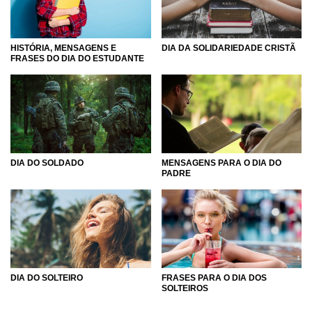
época tão específica do ano. Esteja preparado, pois o mês
de agosto é conhecido por ser um mês longo e que passa
devagar. Por isso, celebre cada dia intensamente, sempre
HISTÓRIA, MENSAGENS E
DIA DA SOLIDARIEDADE CRISTÃ
dando um passo de cada vez. A caminhada será longa,
FRASES DO DIA DO ESTUDANTE
mas o destino final valerá a pena!
DIA DO SOLDADO
MENSAGENS PARA O DIA DO
PADRE
DIA DO SOLTEIRO
FRASES PARA O DIA DOS
SOLTEIROS