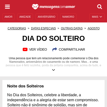
AMOR
AMIZADE
ANIVERSÁRIO
NAMORO
MAIS
SENTIMENTOS
LEGENDAS
DATAS ESPECIAIS
CATEGORIAS
DATAS ESPECIAIS
OUTRAS DATAS
AGOSTO
UNIVERSO FEMININO
AUTOAJUDA
DESCULPAS
DIA DO SOLTEIRO
MENSAGENS E FRASES
MENSAGENS DE ANIVERSÁRIO
VER VÍDEO
COMPARTILHAR
ENTRETENIMENTO
FAMOSOS
BÍBLIA
Uma pessoa que tem um relacionamento pode comemorar o Dia dos
Namorados, aniversários de casamento ou de namoro. Mas... e uma
pessoa que é feliz sozinha, gosta da própria companhia, acima de tudo, e
não deseja ter um relacionamento amoroso por enquanto? Ela pode
comemorar o Dia do Solteiro! Essa data do ano pode ser cheia de festa,
chocolate, passeios com amigos ou maratona de filmes e séries, mas pode
também ser uma oportunidade para se conhecer melhor, para se respeitar
e para se amar. Lembre-se de que você não precisa de outra pessoa para
Noite dos Solteiros
se sentir completo! Aproveite o poder dessa comemoração e transforme-
se!
No Dia dos Solteiros, celebre a liberdade, a
independência e a alegria de estar sem compromisso.
Solteiro não é sinônimo de solidão, mas sim de