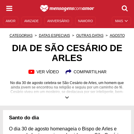
AMOR
AMIZADE
ANIVERSÁRIO
NAMORO
MAIS
SENTIMENTOS
LEGENDAS
DATAS ESPECIAIS
CATEGORIAS
DATAS ESPECIAIS
OUTRAS DATAS
AGOSTO
UNIVERSO FEMININO
AUTOAJUDA
DESCULPAS
DIA DE SÃO CESÁRIO DE
ARLES
MENSAGENS E FRASES
MENSAGENS DE ANIVERSÁRIO
ENTRETENIMENTO
FAMOSOS
BÍBLIA
VER VÍDEO
COMPARTILHAR
No dia 30 de agosto celebra-se São Cesário de Arles, um homem que
ainda jovem se encontrou na religião e seguiu por um caminho de fé.
Cesário viveu em um mosteiro, se destacava por ser inteligente, bem-
humorado e fazer rígida penitência, fato que o levou a ser internado em
Arles. Após se recuperar, tornou-se Bispo, e seguiu trilhando o caminho do
Senhor, levando a palavra de Deus a muitos fiéis. São Cesário de Arles
ajudou os necessitados, converteu pessoas, ajudou-as a buscar por
salvação. Foi responsável por regras monásticas, escreveu tratados e
Santo do dia
participou de diversas decisões em concílios. Conheça mais sobre São
Cesário de Arles, aprenda, inspire-se e reflita com estas mensagens.
O dia 30 de agosto homenageia o Bispo de Arles e