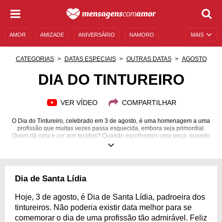
AMOR
AMIZADE
ANIVERSÁRIO
NAMORO
MAIS
SENTIMENTOS
LEGENDAS
DATAS ESPECIAIS
CATEGORIAS
DATAS ESPECIAIS
OUTRAS DATAS
AGOSTO
UNIVERSO FEMININO
AUTOAJUDA
DESCULPAS
DIA DO TINTUREIRO
MENSAGENS E FRASES
MENSAGENS DE ANIVERSÁRIO
VER VÍDEO
COMPARTILHAR
ENTRETENIMENTO
FAMOSOS
BÍBLIA
O Dia do Tintureiro, celebrado em 3 de agosto, é uma homenagem a uma
profissão que muitas vezes passa esquecida, embora seja primordial.
Quem dá cara e cor aos tecidos? Quando escolhemos uma peça, quando
os tons são únicos e permitem que uma peça de roupa nos ajude a
expressar nossa individualidade... Não podemos nos esquecer do
profissional que há por trás de tudo que apreciamos em nossa vida! Com
um vasto conhecimento que não se enferruja, por estar cada vez mais
ligado às tecnologias de tinturaria, o tintureiro é também um artista.
Dia de Santa Lídia
Conhecer pigmentos e tons e transmiti-los aos tecidos não é uma tarefa
fácil.
Hoje, 3 de agosto, é Dia de Santa Lídia, padroeira dos
tintureiros. Não poderia existir data melhor para se
comemorar o dia de uma profissão tão admirável. Feliz