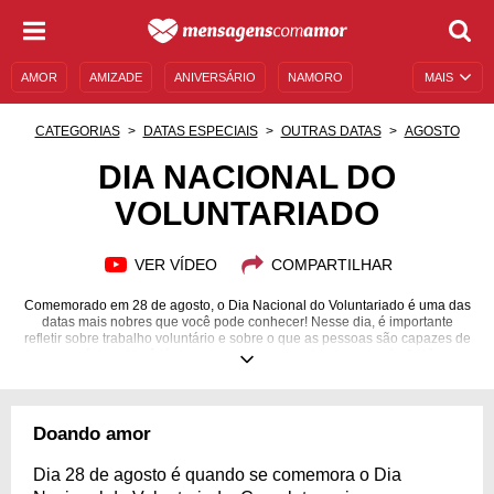
AMOR
AMIZADE
ANIVERSÁRIO
NAMORO
MAIS
SENTIMENTOS
LEGENDAS
DATAS ESPECIAIS
CATEGORIAS
DATAS ESPECIAIS
OUTRAS DATAS
AGOSTO
UNIVERSO FEMININO
AUTOAJUDA
DESCULPAS
DIA NACIONAL DO
VOLUNTARIADO
MENSAGENS E FRASES
MENSAGENS DE ANIVERSÁRIO
ENTRETENIMENTO
FAMOSOS
BÍBLIA
VER VÍDEO
COMPARTILHAR
Comemorado em 28 de agosto, o Dia Nacional do Voluntariado é uma das
datas mais nobres que você pode conhecer! Nesse dia, é importante
refletir sobre trabalho voluntário e sobre o que as pessoas são capazes de
doar ao próximo. Você já doou tempo, amor e cuidado a alguém? Há quem
pense que somente doações em dinheiro são válidas, mas você já deve
saber que o dinheiro não compra tudo, certo? Existem muitas pessoas que
precisam de carinho, atenção e afeto, e, por muitas vezes, a única coisa
que pode mudar o cenário delas é o voluntariado. Emocione-se com estas
Doando amor
mensagens sobre voluntariado e reflita sobre esse ato tão nobre!
Dia 28 de agosto é quando se comemora o Dia